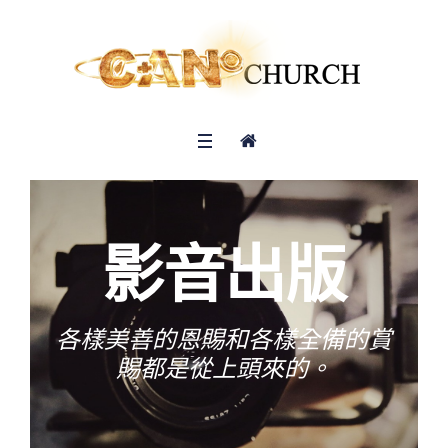
影音出版
各樣美善的恩賜和各樣全備的賞
賜都是從上頭來的。