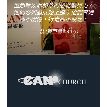
但那等候耶和華的必從新得力。
他們必如鷹展翅上騰；他們奔跑
卻不困倦，行走卻不疲乏。
——《以賽亞書》40:31