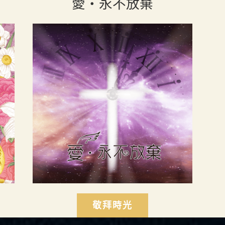
愛・永不放棄
敬拜時光