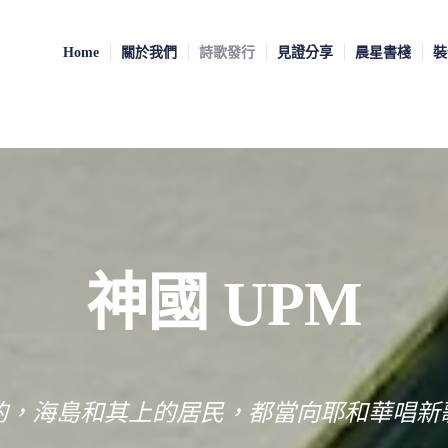
Home
關於我們
詩歌發行
見證分享
晨星書棧
裝
神國 UPM
的，海島和其上的居民，都當向耶和華唱新