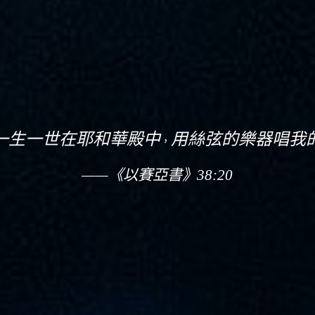
一生一世
在耶和華殿中
用絲弦的樂器唱我
，
——《以賽亞書》38:20