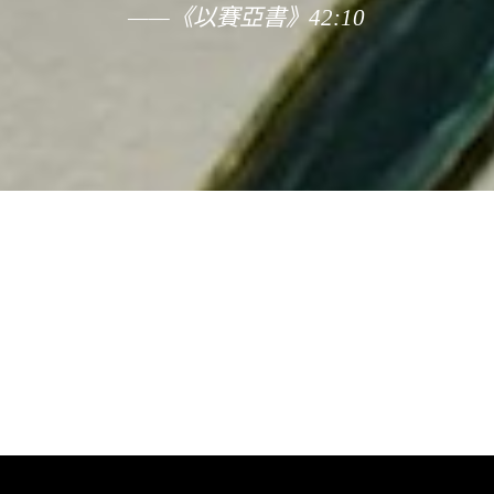
——《以賽亞書》42:10