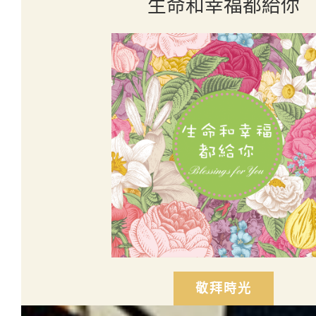
生命和幸福都給你
敬拜時光